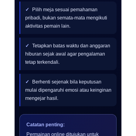
Pilih meja sesuai pemahaman
pribadi, bukan semata-mata mengikuti
aktivitas pemain lain.
Tetapkan batas waktu dan anggaran
hiburan sejak awal agar pengalaman
tetap terkendali.
Berhenti sejenak bila keputusan
mulai dipengaruhi emosi atau keinginan
mengejar hasil.
Catatan penting:
Permainan online ditujukan untuk