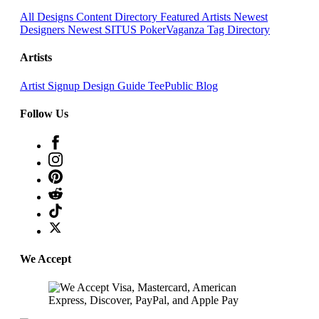
All Designs
Content Directory
Featured Artists
Newest
Designers
Newest SITUS PokerVaganza
Tag Directory
Artists
Artist Signup
Design Guide
TeePublic Blog
Follow Us
We Accept