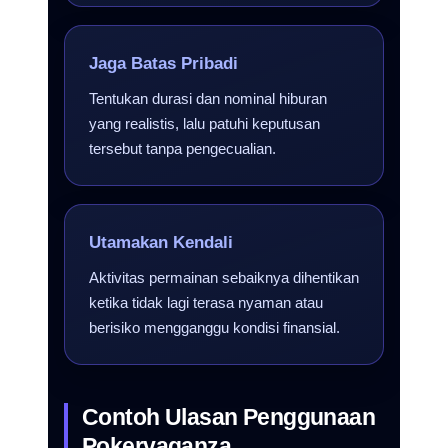
Jaga Batas Pribadi
Tentukan durasi dan nominal hiburan
yang realistis, lalu patuhi keputusan
tersebut tanpa pengecualian.
Utamakan Kendali
Aktivitas permainan sebaiknya dihentikan
ketika tidak lagi terasa nyaman atau
berisiko mengganggu kondisi finansial.
Contoh Ulasan Penggunaan
Pokervaganza