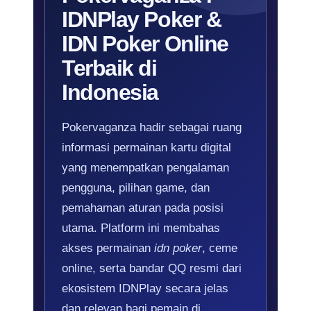
IDNPlay Poker &
IDN Poker Online
Terbaik di
Indonesia
Pokervaganza hadir sebagai ruang
informasi permainan kartu digital
yang menempatkan pengalaman
pengguna, pilihan game, dan
pemahaman aturan pada posisi
utama. Platform ini membahas
akses permainan
idn poker
, ceme
online, serta bandar QQ resmi dari
ekosistem IDNPlay secara jelas
dan relevan bagi pemain di