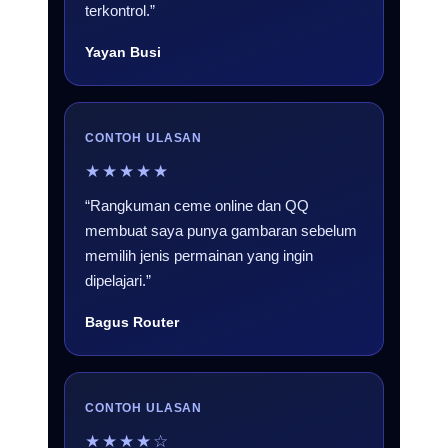
terkontrol.”
Yayan Busi
CONTOH ULASAN
★★★★★
“Rangkuman ceme online dan QQ
membuat saya punya gambaran sebelum
memilih jenis permainan yang ingin
dipelajari.”
Bagus Router
CONTOH ULASAN
★★★★☆