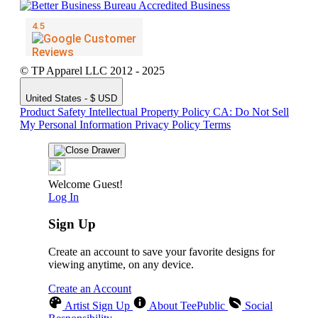
© TP Apparel LLC 2012 - 2025
United States - $ USD
Product Safety
Intellectual Property Policy
CA: Do Not Sell
My Personal Information
Privacy Policy
Terms
Welcome Guest!
Log In
Sign Up
Create an account to save your favorite designs for
viewing anytime, on any device.
Create an Account
Artist Sign Up
About TeePublic
Social