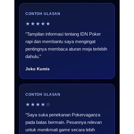
CONTOH ULASAN
★★★★★
“Tampilan informasi tentang IDN Poker
rapi dan membantu saya mengingat
pentingnya membaca aturan meja terlebih
dahulu.”
Joko Kumis
CONTOH ULASAN
★★★★☆
“Saya suka penekanan Pokervaganza
pada batas bermain. Pesannya relevan
untuk menikmati game secara lebih