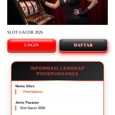
SLOT GACOR 2026
LOGIN
DAFTAR
INFORMASI LENGKAP
POKERVAGANZA
Nama Situs
PokerVaganza
Jenis Pasaran
Slot Gacor 2026