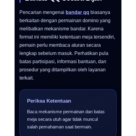
Pencarian mengenai
bandar qq
biasanya
berkaitan dengan permainan domino yang
melibatkan mekanisme bandar. Karena
format ini memiliki ketentuan meja tersendiri,
pemain perlu membaca aturan secara
lengkap sebelum masuk. Perhatikan pula
batas partisipasi, informasi bantuan, dan
prosedur yang ditampilkan oleh layanan
terkait.
Periksa Ketentuan
Baca mekanisme permainan dan batas
meja secara utuh agar tidak muncul
salah pemahaman saat bermain.