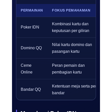
PERMAINAN
FOKUS PEMAHAMAN
Kombinasi kartu dan
S
Poker IDN
keputusan per giliran
k
Nilai kartu domino dan
R
Domino QQ
pasangan kartu
d
Ceme
Peran pemain dan
S
Online
pembagian kartu
Ketentuan meja serta peran
Bandar QQ
bandar
l