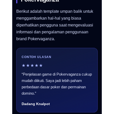
Berikut adalah template umpan balik untuk
menggambarkan hal-hal yang biasa
diperhatikan pengguna saat mengevaluasi
informasi dan pengalaman penggunaan
brand Pokervaganza.
CONTOH ULASAN
★★★★★
“Penjelasan game di Pokervaganza cukup
mudah diikuti. Saya jadi lebih paham
perbedaan dasar poker dan permainan
domino.”
Dadang Knalpot