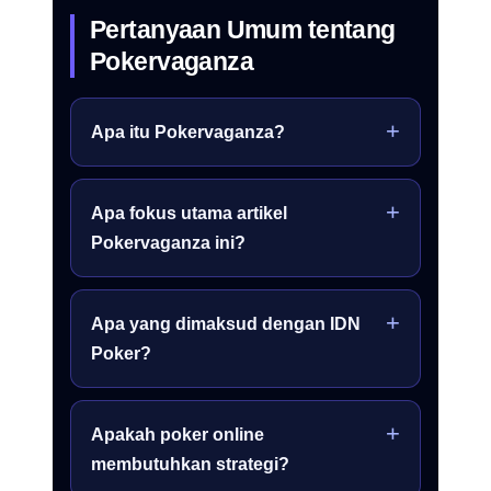
Pertanyaan Umum tentang
Pokervaganza
Apa itu Pokervaganza?
Apa fokus utama artikel
Pokervaganza ini?
Apa yang dimaksud dengan IDN
Poker?
Apakah poker online
membutuhkan strategi?