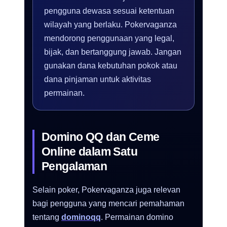
pengguna dewasa sesuai ketentuan
wilayah yang berlaku. Pokervaganza
mendorong penggunaan yang legal,
bijak, dan bertanggung jawab. Jangan
gunakan dana kebutuhan pokok atau
dana pinjaman untuk aktivitas
permainan.
Domino QQ dan Ceme
Online dalam Satu
Pengalaman
Selain poker, Pokervaganza juga relevan
bagi pengguna yang mencari pemahaman
tentang
dominoqq
. Permainan domino