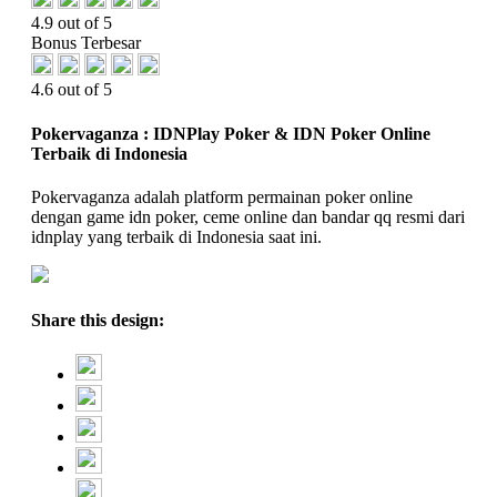
4.9 out of 5
Bonus Terbesar
4.6 out of 5
Pokervaganza : IDNPlay Poker & IDN Poker Online
Terbaik di Indonesia
Pokervaganza adalah platform permainan poker online
dengan game idn poker, ceme online dan bandar qq resmi dari
idnplay yang terbaik di Indonesia saat ini.
Share this design: